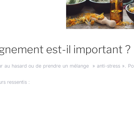
nement est-il important ?
leur au hasard ou de prendre un mélange » anti-stress ». Po
rs ressentis :