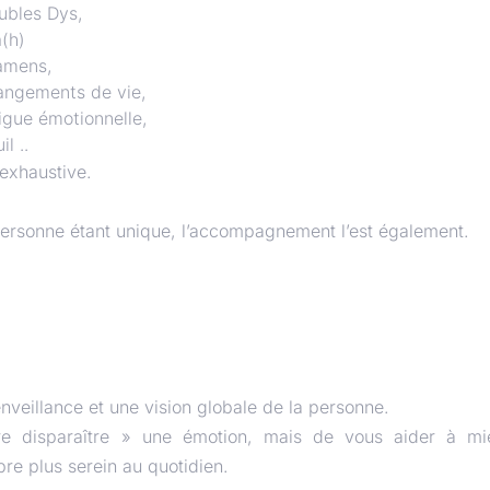
ubles Dys,
(h)
amens,
angements de vie,
igue émotionnelle,
il ..
 exhaustive.
rsonne étant unique, l’accompagnement l’est également.
veillance et une vision globale de la personne.
e disparaître » une émotion, mais de vous aider à mi
ibre plus serein au quotidien.