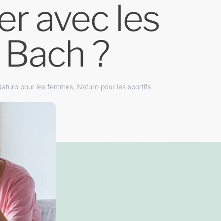
r avec les
e Bach ?
aturo pour les femmes
,
Naturo pour les sportifs