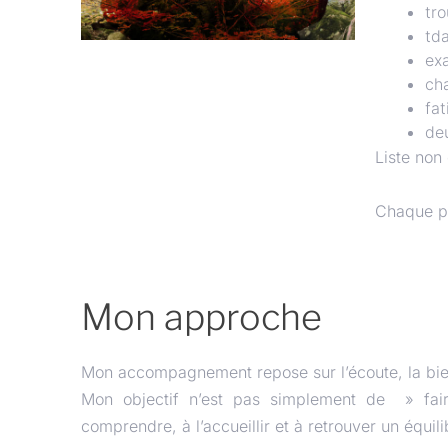
tro
tda
ex
ch
fat
deu
Liste non
Chaque pe
Mon approche
Mon accompagnement repose sur l’écoute, la bien
Mon objectif n’est pas simplement de » fair
comprendre, à l’accueillir et à retrouver un équil