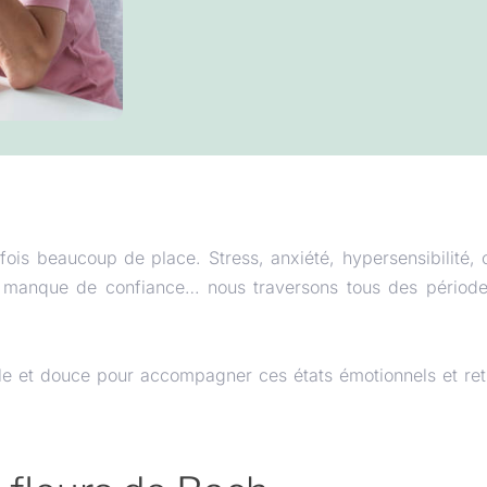
fois beaucoup de place. Stress, anxiété, hypersensibilité,
le, manque de confiance… nous traversons tous des période
lle et douce pour accompagner ces états émotionnels et ret