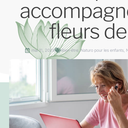
accompagne
fleurs d
mai 11, 2026
Bien-être
,
Naturo pour les enfants
,
N