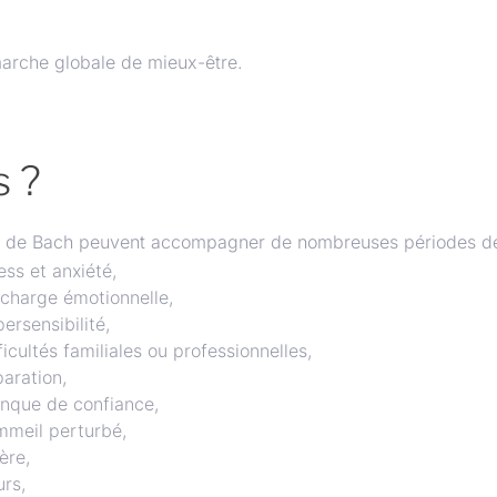
marche globale de mieux-être.
s ?
rs de Bach peuvent accompagner de nombreuses périodes d
ess et anxiété,
rcharge émotionnelle,
ersensibilité,
ficultés familiales ou professionnelles,
aration,
nque de confiance,
mmeil perturbé,
ère,
rs,