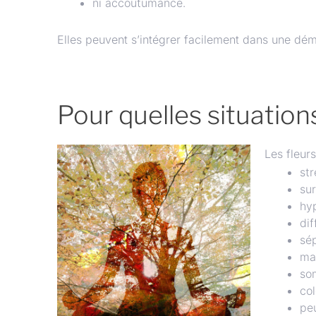
ni accoutumance.
Elles peuvent s’intégrer facilement dans une dé
Pour quelles situation
Les fleu
str
su
hyp
dif
sép
ma
so
col
peu