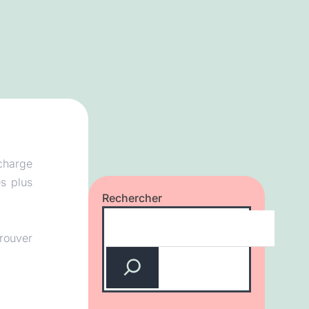
 charge
s plus
Rechercher
rouver