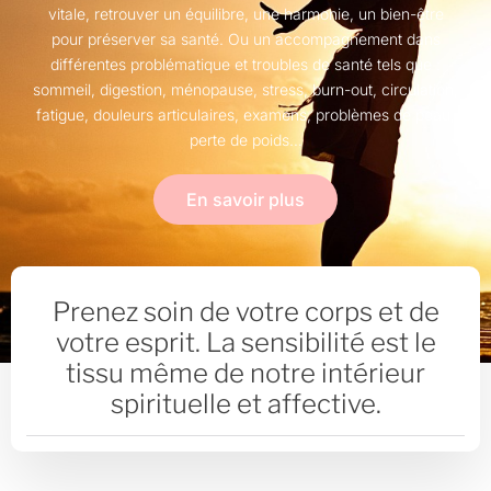
vitale, retrouver un équilibre, une harmonie, un bien-être
pour préserver sa santé. Ou un accompagnement dans
différentes problématique et troubles de santé tels que :
sommeil, digestion, ménopause, stress, burn-out, circulation,
fatigue, douleurs articulaires, examens, problèmes de peau,
perte de poids…
En savoir plus
Prenez soin de votre corps et de
votre esprit. La sensibilité est le
tissu même de notre intérieur
spirituelle et affective.